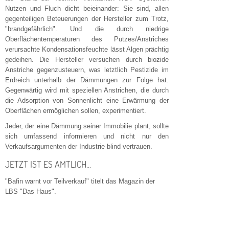
Nutzen und Fluch dicht beieinander: Sie sind, allen
gegenteiligen Beteuerungen der Hersteller zum Trotz,
"brandgefährlich". Und die durch niedrige
Oberflächentemperaturen des Putzes/Anstriches
verursachte Kondensationsfeuchte lässt Algen prächtig
gedeihen. Die Hersteller versuchen durch biozide
Anstriche gegenzusteuern, was letztlich Pestizide im
Erdreich unterhalb der Dämmungen zur Folge hat.
Gegenwärtig wird mit speziellen Anstrichen, die durch
die Adsorption von Sonnenlicht eine Erwärmung der
Oberflächen ermöglichen sollen, experimentiert.
Jeder, der eine Dämmung seiner Immobilie plant, sollte
sich umfassend informieren und nicht nur den
Verkaufsargumenten der Industrie blind vertrauen.
JETZT IST ES AMTLICH...
"Bafin warnt vor Teilverkauf" titelt das Magazin der
LBS "Das Haus".
Die Bundesanstalt für Finanzdienstleistungsaufsicht
(Bafin) warn vor der Gebührenfalle. Beispielsweise
kann ein Rentnerehepaar, das für sein Häuschen